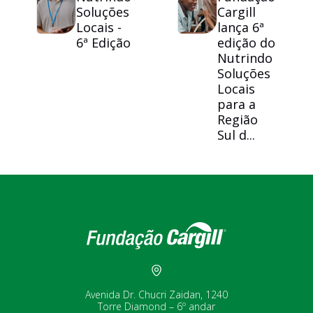
Soluções
Cargill
Locais -
lança 6ª
6ª Edição
edição do
Nutrindo
Soluções
Locais
para a
Região
Sul d...
Avenida Dr. Chucri Zaidan, 1240
Torre Diamond – 6º andar