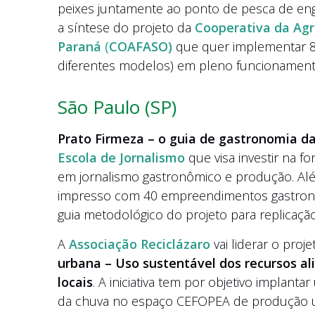
peixes juntamente ao ponto de pesca de eng
a síntese do projeto da
Cooperativa da Agri
Paraná
(
COAFASO)
que quer implementar 80
diferentes modelos) em pleno funcionament
São Paulo (SP)
Prato Firmeza – o guia de gastronomia d
Escola de Jornalismo
que visa investir na f
em jornalismo gastronômico e produção. Além
impresso com 40 empreendimentos gastronôm
guia metodológico do projeto para replicação
A
Associação Reciclázaro
vai liderar o proj
urbana – Uso sustentável dos recursos al
locais
. A iniciativa tem por objetivo implant
da chuva no espaço CEFOPEA de produção ur