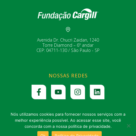
Avenida Dr. Chucri Zaidan, 1240
Torre Diamond – 6º andar
CEP: 04711-130 / São Paulo - SP
NOSSAS REDES
Nós utilizamos cookies para fornecer nossos serviços com a
melhor experiência possível. Ao acessar esse site, você
Site institucional da Fundação Cargill
concorda com a nossa política de privacidade.
Política de privacidade
Ok
Política de Privacidade