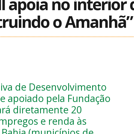
l apoia no interior
struindo o Amanhã”
tiva de Desenvolvimento
 e apoiado pela Fundação
tará diretamente 20
empregos e renda às
a Bahia (municípios de