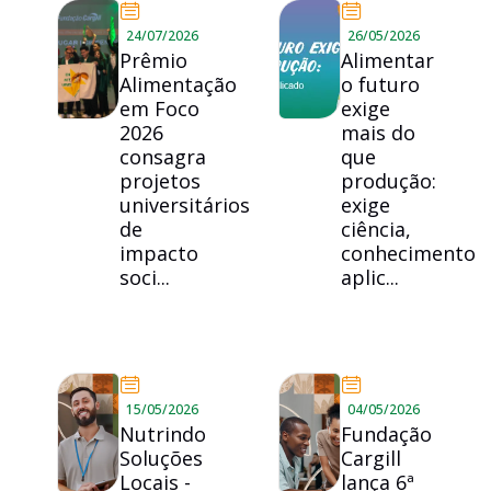
24/07/2026
26/05/2026
Prêmio
Alimentar
Alimentação
o futuro
em Foco
exige
2026
mais do
consagra
que
projetos
produção:
universitários
exige
de
ciência,
impacto
conhecimento
soci...
aplic...
15/05/2026
04/05/2026
Nutrindo
Fundação
Soluções
Cargill
Locais -
lança 6ª