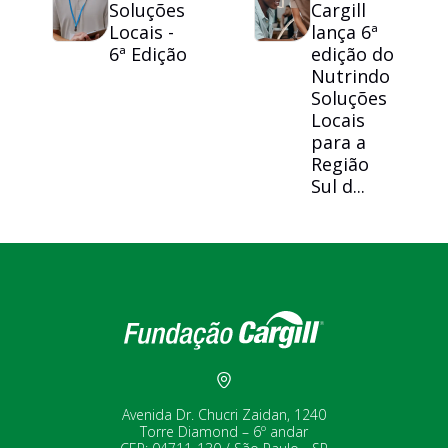
Soluções
Cargill
Locais -
lança 6ª
6ª Edição
edição do
Nutrindo
Soluções
Locais
para a
Região
Sul d...
Avenida Dr. Chucri Zaidan, 1240
Torre Diamond – 6º andar