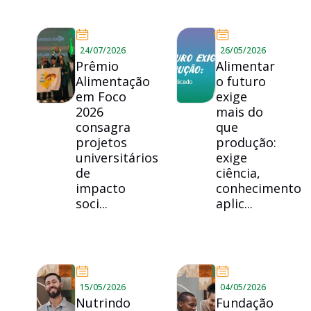
24/07/2026
26/05/2026
Prêmio
Alimentar
Alimentação
o futuro
em Foco
exige
2026
mais do
consagra
que
projetos
produção:
universitários
exige
de
ciência,
impacto
conhecimento
soci...
aplic...
15/05/2026
04/05/2026
Nutrindo
Fundação