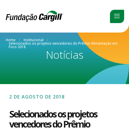
Home
Institucional
Selecionados os projetos vencedores do Prêmio Alimentação em
Foco 2018
Notícias
2 DE AGOSTO DE 2018
Selecionados os projetos
vencedores do Prêmio