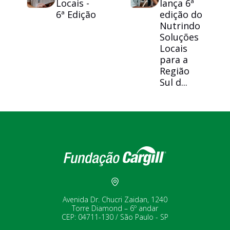
Locais -
lança 6ª
6ª Edição
edição do
Nutrindo
Soluções
Locais
para a
Região
Sul d...
Avenida Dr. Chucri Zaidan, 1240
Torre Diamond – 6º andar
CEP: 04711-130 / São Paulo - SP