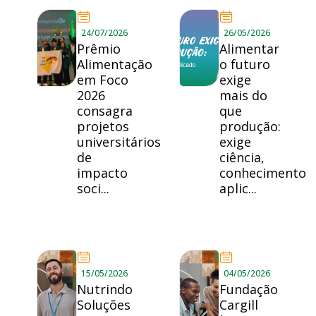
24/07/2026
26/05/2026
Prêmio
Alimentar
Alimentação
o futuro
em Foco
exige
2026
mais do
consagra
que
projetos
produção:
universitários
exige
de
ciência,
impacto
conhecimento
soci...
aplic...
15/05/2026
04/05/2026
Nutrindo
Fundação
Soluções
Cargill