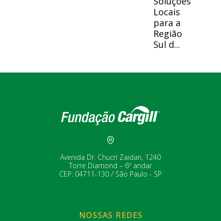
Soluções
Locais
para a
Região
Sul d...
Avenida Dr. Chucri Zaidan, 1240
Torre Diamond – 6º andar
CEP: 04711-130 / São Paulo - SP
NOSSAS REDES