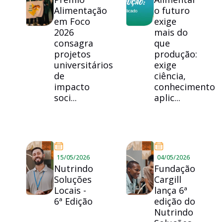
Alimentação
o futuro
em Foco
exige
2026
mais do
consagra
que
projetos
produção:
universitários
exige
de
ciência,
impacto
conhecimento
soci...
aplic...
15/05/2026
04/05/2026
Nutrindo
Fundação
Soluções
Cargill
Locais -
lança 6ª
6ª Edição
edição do
Nutrindo