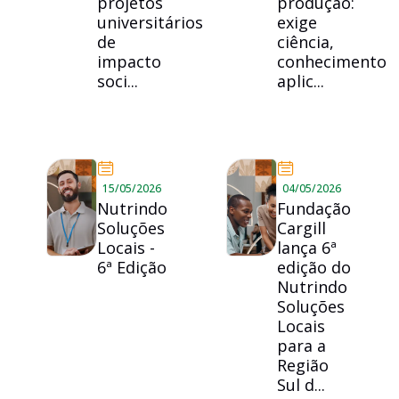
projetos
produção:
universitários
exige
de
ciência,
impacto
conhecimento
soci...
aplic...
15/05/2026
04/05/2026
Nutrindo
Fundação
Soluções
Cargill
Locais -
lança 6ª
6ª Edição
edição do
Nutrindo
Soluções
Locais
para a
Região
Sul d...